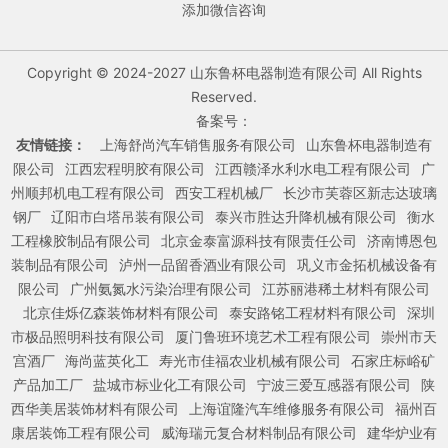
添加微信咨询
Copyright © 2024-2027 山东鲁杯电器制造有限公司 All Rights
Reserved.
备案号：
友情链接：
上海舒尚汽车销售服务有限公司
山东鲁杯电器制造有
限公司
江西宏程明胶有限公司
江西赣泽水利水电工程有限公司
广
州顺邦机电工程有限公司
西安工程机械厂
长沙市芙蓉区新志达玻璃
钢厂
辽阳市白塔吊装有限公司
泰兴市胜达升降机械有限公司
衡水
工程橡胶制品有限公司
北京金泰富源科技有限责任公司
济南博恩包
装制品有限公司
泸州一品留香酒业有限公司
巩义市金拓机械设备有
限公司
广州氨氮水污染治理有限公司
江苏丽港稀土材料有限公司
北京佳烁亿森装饰材料有限公司
泰安路铭工程材料有限公司
深圳
市极品照明科技有限公司
厦门鲁班环境艺术工程有限公司
崇州市天
宫酒厂
海尚蓝英化工
寿光市佳福农业机械有限公司
石家庄标峪矿
产品加工厂
盐城市标业化工有限公司
宁波三爱互感器有限公司
陕
西华美居装饰材料有限公司
上海谊隆汽车维修服务有限公司
福州百
康居装饰工程有限公司
威海瑞元复合材料制品有限公司
建华炉业有