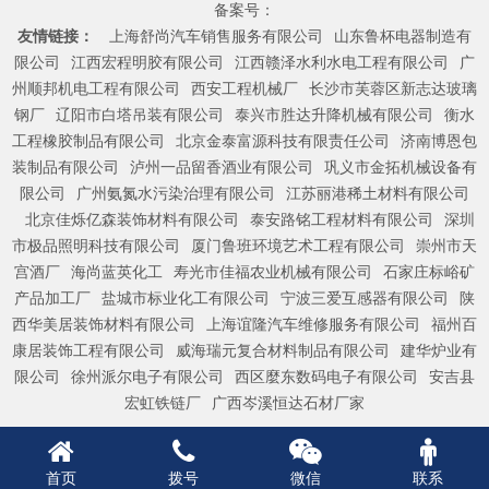
备案号：
友情链接：
上海舒尚汽车销售服务有限公司
山东鲁杯电器制造有
限公司
江西宏程明胶有限公司
江西赣泽水利水电工程有限公司
广
州顺邦机电工程有限公司
西安工程机械厂
长沙市芙蓉区新志达玻璃
钢厂
辽阳市白塔吊装有限公司
泰兴市胜达升降机械有限公司
衡水
工程橡胶制品有限公司
北京金泰富源科技有限责任公司
济南博恩包
装制品有限公司
泸州一品留香酒业有限公司
巩义市金拓机械设备有
限公司
广州氨氮水污染治理有限公司
江苏丽港稀土材料有限公司
北京佳烁亿森装饰材料有限公司
泰安路铭工程材料有限公司
深圳
市极品照明科技有限公司
厦门鲁班环境艺术工程有限公司
崇州市天
宫酒厂
海尚蓝英化工
寿光市佳福农业机械有限公司
石家庄标峪矿
产品加工厂
盐城市标业化工有限公司
宁波三爱互感器有限公司
陕
西华美居装饰材料有限公司
上海谊隆汽车维修服务有限公司
福州百
康居装饰工程有限公司
威海瑞元复合材料制品有限公司
建华炉业有
限公司
徐州派尔电子有限公司
西区麼东数码电子有限公司
安吉县
宏虹铁链厂
广西岑溪恒达石材厂家
首页
拨号
微信
联系