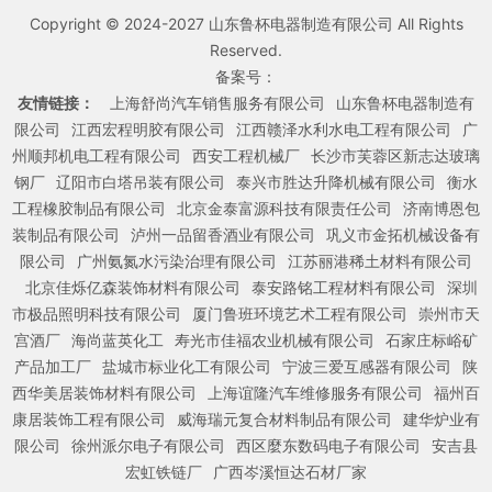
Copyright © 2024-2027 山东鲁杯电器制造有限公司 All Rights
Reserved.
备案号：
友情链接：
上海舒尚汽车销售服务有限公司
山东鲁杯电器制造有
限公司
江西宏程明胶有限公司
江西赣泽水利水电工程有限公司
广
州顺邦机电工程有限公司
西安工程机械厂
长沙市芙蓉区新志达玻璃
钢厂
辽阳市白塔吊装有限公司
泰兴市胜达升降机械有限公司
衡水
工程橡胶制品有限公司
北京金泰富源科技有限责任公司
济南博恩包
装制品有限公司
泸州一品留香酒业有限公司
巩义市金拓机械设备有
限公司
广州氨氮水污染治理有限公司
江苏丽港稀土材料有限公司
北京佳烁亿森装饰材料有限公司
泰安路铭工程材料有限公司
深圳
市极品照明科技有限公司
厦门鲁班环境艺术工程有限公司
崇州市天
宫酒厂
海尚蓝英化工
寿光市佳福农业机械有限公司
石家庄标峪矿
产品加工厂
盐城市标业化工有限公司
宁波三爱互感器有限公司
陕
西华美居装饰材料有限公司
上海谊隆汽车维修服务有限公司
福州百
康居装饰工程有限公司
威海瑞元复合材料制品有限公司
建华炉业有
限公司
徐州派尔电子有限公司
西区麼东数码电子有限公司
安吉县
宏虹铁链厂
广西岑溪恒达石材厂家