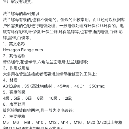
售厂家没有现货。
法兰螺母的基础知识
法兰螺母有铁的,也有不锈钢的。但铁的比较常用。而且还可以根据客
户所需要的色彩进行电镀处理。一般电镀处理有环保和非环保的。电
镀有环保彩锌,环保镍,环保兰锌,环保黑锌等,也有普通的电镀,白锌,彩
锌,黑锌,白镍等。
1、英文名称
Hexagon Flange nuts
2、其他名称
带垫螺母,花齿螺母,六角法兰面螺母,法兰螺帽等;
3、作用或用途
大多用在管道连接或者需要增加螺母接触面的工件上;
4、材质
A3低碳钢，35K高速钢线材， 45#钢， 40Cr ，35Crmo;
5、强度等级
4级，5级， 6级， 8级 ，10级， 12级;
6、表面处理
镀彩锌和镀白锌两种,且一般为冷电镀锌;
7、主要规格
M5，M6， M8， M10， M12，M14， M16， M20 (M20以上规格
和M14 M18的法兰螺母多不常用);